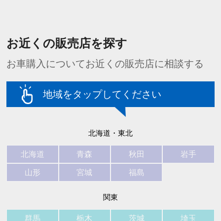
お近くの販売店を探す
お車購入についてお近くの販売店に相談する
地域をタップしてください
北海道・東北
北海道
青森
秋田
岩手
山形
宮城
福島
関東
群馬
栃木
茨城
埼玉