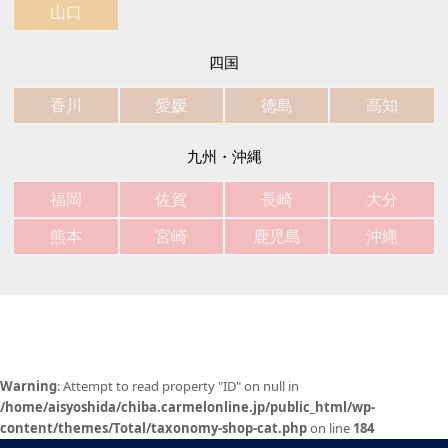
山口
四国
香川
愛媛
徳島
高知
九州・沖縄
福岡
佐賀
長崎
大分
熊本
宮崎
鹿児島
沖縄
Warning
: Attempt to read property "ID" on null in
/home/aisyoshida/chiba.carmelonline.jp/public_html/wp-
content/themes/Total/taxonomy-shop-cat.php
on line
184