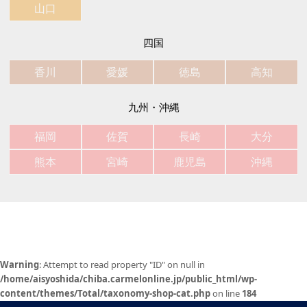
山口
四国
香川
愛媛
徳島
高知
九州・沖縄
福岡
佐賀
長崎
大分
熊本
宮崎
鹿児島
沖縄
Warning
: Attempt to read property "ID" on null in
/home/aisyoshida/chiba.carmelonline.jp/public_html/wp-
content/themes/Total/taxonomy-shop-cat.php
on line
184