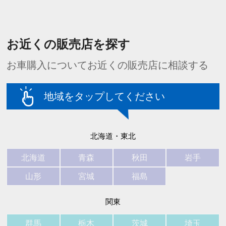
お近くの販売店を探す
お車購入についてお近くの販売店に相談する
地域をタップしてください
北海道・東北
北海道
青森
秋田
岩手
山形
宮城
福島
関東
群馬
栃木
茨城
埼玉