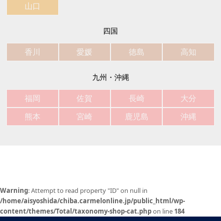
山口
四国
香川
愛媛
徳島
高知
九州・沖縄
福岡
佐賀
長崎
大分
熊本
宮崎
鹿児島
沖縄
Warning
: Attempt to read property "ID" on null in
/home/aisyoshida/chiba.carmelonline.jp/public_html/wp-
content/themes/Total/taxonomy-shop-cat.php
on line
184