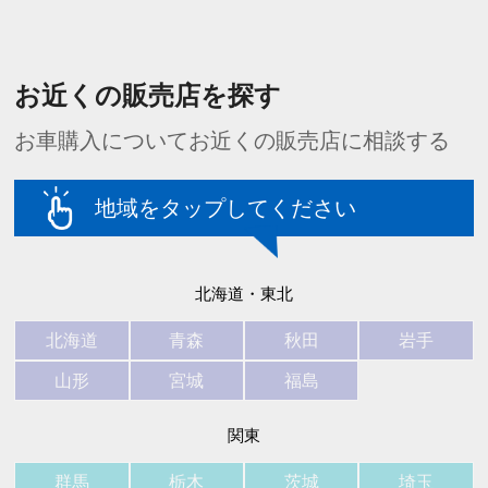
お近くの販売店を探す
お車購入についてお近くの販売店に相談する
地域をタップしてください
北海道・東北
北海道
青森
秋田
岩手
山形
宮城
福島
関東
群馬
栃木
茨城
埼玉