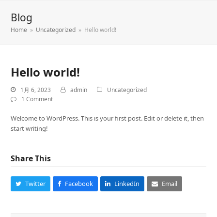
Blog
Home
»
Uncategorized
»
Hello world!
Hello world!
1月 6, 2023
admin
Uncategorized
1 Comment
Welcome to WordPress. This is your first post. Edit or delete it, then
start writing!
Share This
Twitter
Facebook
LinkedIn
Email