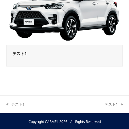
テスト1
テスト1
テスト1
previous
next
post:
post:
Copyright
CARMEL
2026 - All Rights Reserved